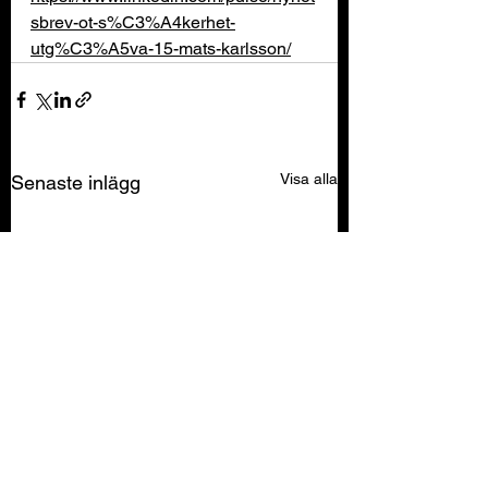
sbrev-ot-s%C3%A4kerhet-
utg%C3%A5va-15-mats-karlsson/
Visa alla
Senaste inlägg