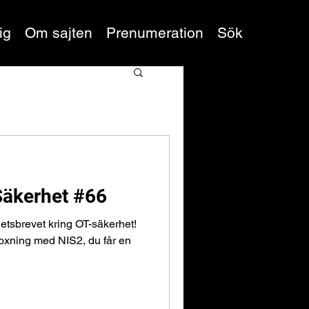
ig
Om sajten
Prenumeration
Sök
Säkerhet #66
etsbrevet kring OT-säkerhet!
oxning med NIS2, du får en