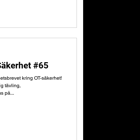
Säkerhet #65
etsbrevet kring OT-säkerhet!
g tävling,
s på...