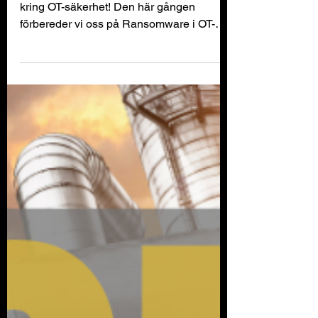
Säkerhet #69
Dags för en ny utgåva av nyhetsbrevet
kring OT-säkerhet! Den här gången
förbereder vi oss på Ransomware i OT-
miljöer, tittar på MSBs nya...